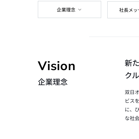
企業理念
社長メッ
新
Vision
ク
企業理念
双日
ビス
に、
な社