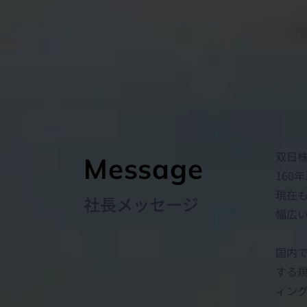
双日
Message
16
現在
社長メッセージ
幅広
国内で
する
ィン