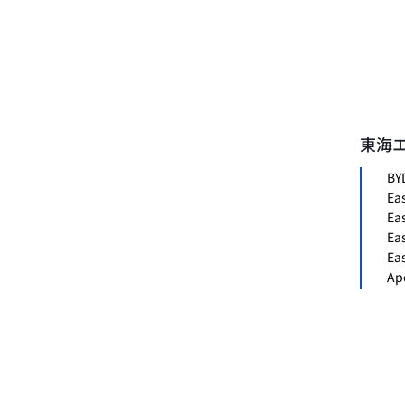
東海
BY
Ea
Ea
Ea
Ea
Ap