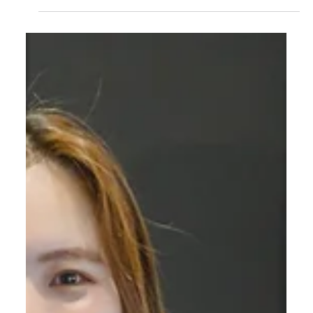
BMW EV車 ～江東BMW 頼経 隆孝さんのイン
タビュー～