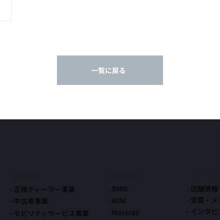
一覧に戻る
事業内容
拠点情報
ニュース
- 店舗情報
- BMW
- 正規ディーラー事業
- 受賞・
- MINI
- 中古車事業
- インタ
- Maserati
- モビリティサービス事業