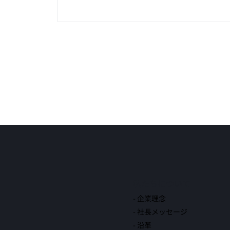
私たちについて
- 企業理念
- 社長メッセージ
- 沿革