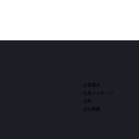
私たちについて
- 企業理念
- 社長メッセージ
- 沿革
- 会社概要