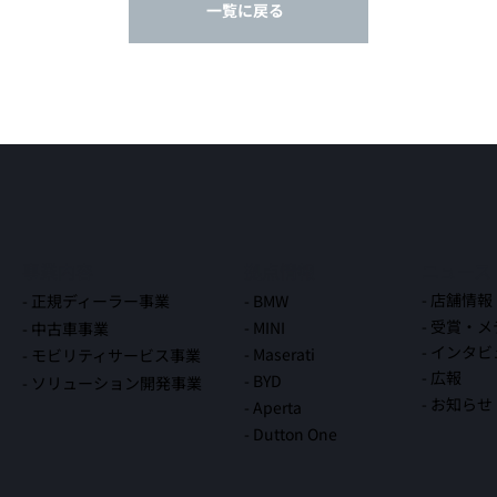
一覧に戻る
事業内容
拠点情報
ニュース
- 店舗情報
- BMW
- 正規ディーラー事業
- 受賞・
- MINI
- 中古車事業
- インタ
- Maserati
- モビリティサービス事業
- 広報
- BYD
- ソリューション開発事業
- お知らせ
- Aperta
- Dutton One