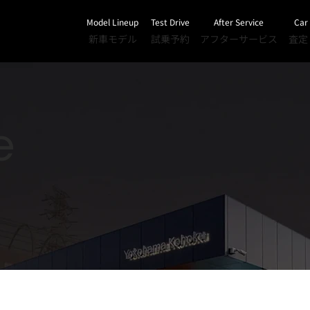
Model Lineup
Test Drive
After Service
Car
新車モデル
試乗予約
アフターサービス
査定
e