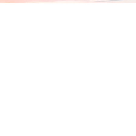
最新情報
News
4月8日
3月16日
知ってた？今ドキの電気自
双日オートグループの
動車事情！ライフスタイル
BMW / MINI取扱い 3社が